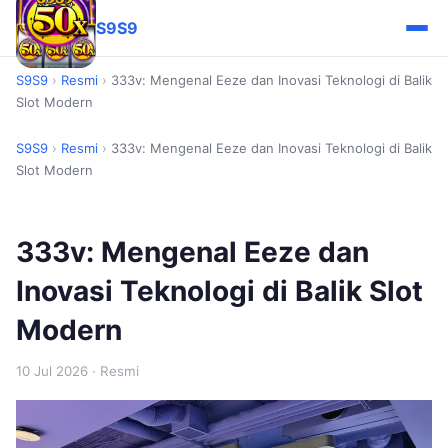
S9S9
S9S9
›
Resmi
›
333v: Mengenal Eeze dan Inovasi Teknologi di Balik
Slot Modern
S9S9
›
Resmi
›
333v: Mengenal Eeze dan Inovasi Teknologi di Balik
Slot Modern
333v: Mengenal Eeze dan
Inovasi Teknologi di Balik Slot
Modern
10 Jul 2026
· Resmi