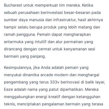
Bucharest untuk memperkuat tim mereka. Ketika
sebuah perusahaan berinvestasi besar-besaran pada
sumber daya manusia dan infrastruktur, hasil akhirnya
hampir selalu berupa produk yang lebih matang dan
ramah pengguna. Pemain dapat mengharapkan
antarmuka yang intuitif dan alur permainan yang
dirancang dengan cermat untuk kenyamanan sesi
bermain yang panjang.
Kesimpulannya, jika Anda adalah pemain yang
menyukai dinamika arcade modern dan menghargai
pengembang yang terus 333v berinovasi di balik layar,
Eeze adalah nama yang patut diperhatikan. Mereka
menggabungkan energi kreatif dengan ketangguhan
teknis, menciptakan pengalaman bermain yang terasa