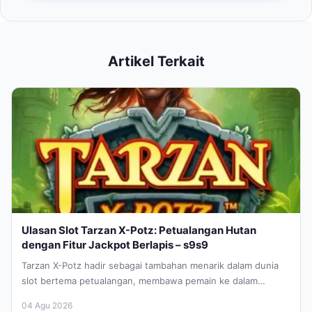
Artikel Terkait
Ulasan Slot Tarzan X-Potz: Petualangan Hutan
dengan Fitur Jackpot Berlapis – s9s9
Tarzan X-Potz hadir sebagai tambahan menarik dalam dunia
slot bertema petualangan, membawa pemain ke dalam
suasana hutan rimba yang kental...
04 Agu 2026