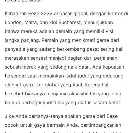
Kehadiran Eeze 333v di pasar global, dengan kantor di
London, Malta, dan kini Bucharest, menunjukkan
bahwa mereka adalah pemain yang memiliki visi
jangka panjang. Pemain yang menikmati game dari
penyedia yang sedang berkembang pesat sering kali
merasakan sensasi menjadi bagian dari perjalanan
sebuah merek yang sedang naik daun. Ada kepuasan
tersendiri saat memainkan judul-judul yang didukung
oleh infrastruktur global yang kuat, karena hal
tersebut biasanya menjamin aksesibilitas yang lebih
baik di berbagai yurisdiksi yang diatur secara ketat.
Jika Anda bertanya-tanya apakah game dari Eeze
cocok untuk gaya bermain Anda, pertimbangkanlah