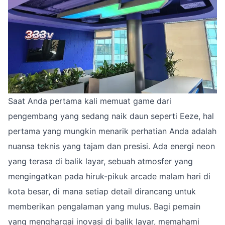
Saat Anda pertama kali memuat game dari
pengembang yang sedang naik daun seperti Eeze, hal
pertama yang mungkin menarik perhatian Anda adalah
nuansa teknis yang tajam dan presisi. Ada energi neon
yang terasa di balik layar, sebuah atmosfer yang
mengingatkan pada hiruk-pikuk arcade malam hari di
kota besar, di mana setiap detail dirancang untuk
memberikan pengalaman yang mulus. Bagi pemain
yang menghargai inovasi di balik layar, memahami