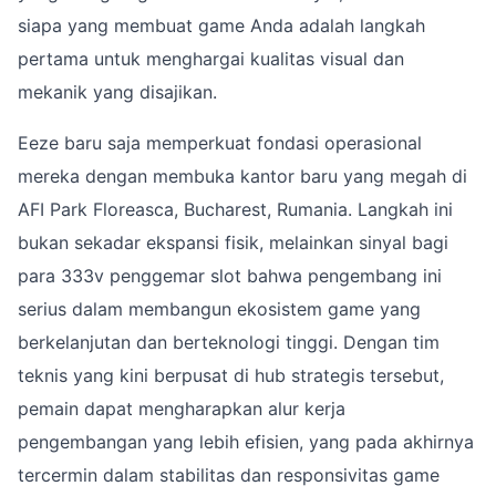
siapa yang membuat game Anda adalah langkah
pertama untuk menghargai kualitas visual dan
mekanik yang disajikan.
Eeze baru saja memperkuat fondasi operasional
mereka dengan membuka kantor baru yang megah di
AFI Park Floreasca, Bucharest, Rumania. Langkah ini
bukan sekadar ekspansi fisik, melainkan sinyal bagi
para 333v penggemar slot bahwa pengembang ini
serius dalam membangun ekosistem game yang
berkelanjutan dan berteknologi tinggi. Dengan tim
teknis yang kini berpusat di hub strategis tersebut,
pemain dapat mengharapkan alur kerja
pengembangan yang lebih efisien, yang pada akhirnya
tercermin dalam stabilitas dan responsivitas game