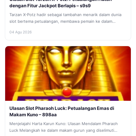
dengan Fitur Jackpot Berlapis – s9s9
Tarzan X-Potz hadir sebagai tambahan menarik dalam dunia
slot bertema petualangan, membawa pemain ke dalam
suasana hutan rimba yang kental...
04 Agu 2026
Ulasan Slot Pharaoh Luck: Petualangan Emas di
Makam Kuno – 898aa
Menjelajahi Harta Karun Kuno: Ulasan Mendalam Pharaoh
Luck Melangkah ke dalam makam gurun yang diselimuti