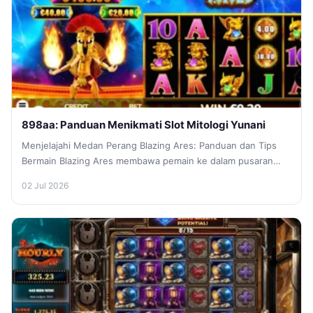
898aa: Panduan Menikmati Slot Mitologi Yunani
Menjelajahi Medan Perang Blazing Ares: Panduan dan Tips
Bermain Blazing Ares membawa pemain ke dalam pusaran
mitologi Yunani yang penuh...
02 Jul 2026