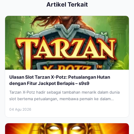
Artikel Terkait
Ulasan Slot Tarzan X-Potz: Petualangan Hutan
dengan Fitur Jackpot Berlapis – s9s9
Tarzan X-Potz hadir sebagai tambahan menarik dalam dunia
slot bertema petualangan, membawa pemain ke dalam
suasana hutan rimba yang kental...
04 Agu 2026