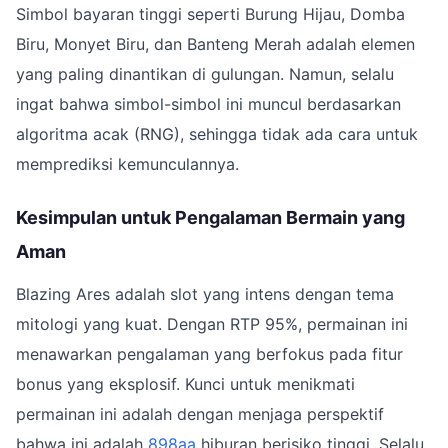
Simbol bayaran tinggi seperti Burung Hijau, Domba
Biru, Monyet Biru, dan Banteng Merah adalah elemen
yang paling dinantikan di gulungan. Namun, selalu
ingat bahwa simbol-simbol ini muncul berdasarkan
algoritma acak (RNG), sehingga tidak ada cara untuk
memprediksi kemunculannya.
Kesimpulan untuk Pengalaman Bermain yang
Aman
Blazing Ares adalah slot yang intens dengan tema
mitologi yang kuat. Dengan RTP 95%, permainan ini
menawarkan pengalaman yang berfokus pada fitur
bonus yang eksplosif. Kunci untuk menikmati
permainan ini adalah dengan menjaga perspektif
bahwa ini adalah
898aa
hiburan berisiko tinggi. Selalu