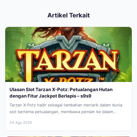
Artikel Terkait
Ulasan Slot Tarzan X-Potz: Petualangan Hutan
dengan Fitur Jackpot Berlapis – s9s9
Tarzan X-Potz hadir sebagai tambahan menarik dalam dunia
slot bertema petualangan, membawa pemain ke dalam
suasana hutan rimba yang kental...
04 Agu 2026