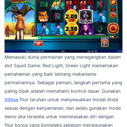
Memasuki dunia permainan yang menegangkan dalam
slot Squid Game: Red Light, Green Light memerlukan
pemahaman yang baik tentang mekanisme
permainannya. Sebagai pemain, langkah pertama yang
paling bijak adalah memahami kontrol dasar. Gunakan
898aa
fitur taruhan untuk menyesuaikan modal Anda
sesuai dengan kenyamanan, dan selalu gunakan mode
demo jika tersedia untuk membiasakan diri dengan
fitur bonus yang kompleks sebelum menggunakan