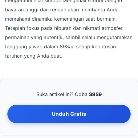
mengetahui nilai simbol. Mengenali simbol dengan
bayaran tinggi dan rendah akan membantu Anda
memahami dinamika kemenangan saat bermain.
Tetaplah fokus pada hiburan dan nikmati atmosfer
permainan yang autentik, sambil selalu mengutamakan
tanggung jawab dalam 898aa setiap keputusan
taruhan yang Anda buat.
Suka artikel ini? Coba
S9S9
Unduh Gratis