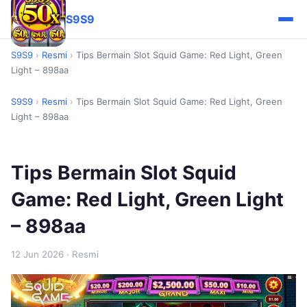
S9S9
S9S9
›
Resmi
›
Tips Bermain Slot Squid Game: Red Light, Green
Light – 898aa
S9S9
›
Resmi
›
Tips Bermain Slot Squid Game: Red Light, Green
Light – 898aa
Tips Bermain Slot Squid
Game: Red Light, Green Light
– 898aa
12 Jun 2026
· Resmi