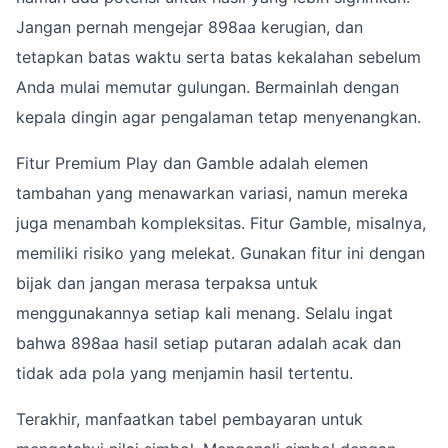
Jangan pernah mengejar 898aa kerugian, dan
tetapkan batas waktu serta batas kekalahan sebelum
Anda mulai memutar gulungan. Bermainlah dengan
kepala dingin agar pengalaman tetap menyenangkan.
Fitur Premium Play dan Gamble adalah elemen
tambahan yang menawarkan variasi, namun mereka
juga menambah kompleksitas. Fitur Gamble, misalnya,
memiliki risiko yang melekat. Gunakan fitur ini dengan
bijak dan jangan merasa terpaksa untuk
menggunakannya setiap kali menang. Selalu ingat
bahwa 898aa hasil setiap putaran adalah acak dan
tidak ada pola yang menjamin hasil tertentu.
Terakhir, manfaatkan tabel pembayaran untuk